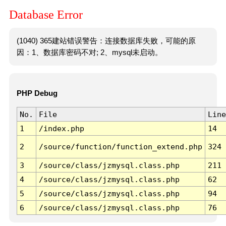
Database Error
(1040) 365建站错误警告：连接数据库失败，可能的原
因：1、数据库密码不对; 2、mysql未启动。
PHP Debug
No.
File
Line
1
/index.php
14
2
/source/function/function_extend.php
324
3
/source/class/jzmysql.class.php
211
4
/source/class/jzmysql.class.php
62
5
/source/class/jzmysql.class.php
94
6
/source/class/jzmysql.class.php
76