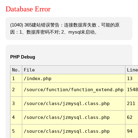
Database Error
(1040) 365建站错误警告：连接数据库失败，可能的原
因：1、数据库密码不对; 2、mysql未启动。
PHP Debug
No.
File
Line
1
/index.php
13
2
/source/function/function_extend.php
1548
3
/source/class/jzmysql.class.php
211
4
/source/class/jzmysql.class.php
62
5
/source/class/jzmysql.class.php
94