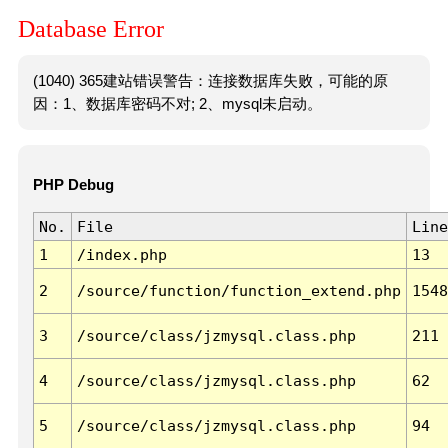
Database Error
(1040) 365建站错误警告：连接数据库失败，可能的原
因：1、数据库密码不对; 2、mysql未启动。
PHP Debug
No.
File
Line
1
/index.php
13
2
/source/function/function_extend.php
1548
3
/source/class/jzmysql.class.php
211
4
/source/class/jzmysql.class.php
62
5
/source/class/jzmysql.class.php
94