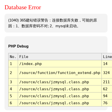
Database Error
(1040) 365建站错误警告：连接数据库失败，可能的原
因：1、数据库密码不对; 2、mysql未启动。
PHP Debug
No.
File
Line
1
/index.php
14
2
/source/function/function_extend.php
324
3
/source/class/jzmysql.class.php
211
4
/source/class/jzmysql.class.php
62
5
/source/class/jzmysql.class.php
94
6
/source/class/jzmysql.class.php
76